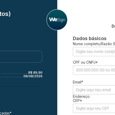
tos)
D
Dados básicos
Nome completo/Razão S
CPF ou CNPJ*
R$ 89,90
06/08/2026
Email*
Endereço
CEP*
nçadas*