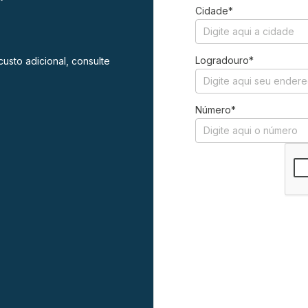
Cidade*
Logradouro*
usto adicional, consulte
Número*